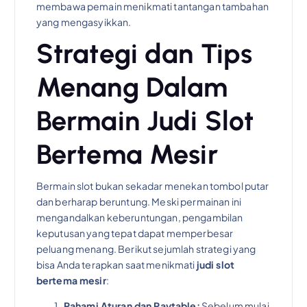
membawa pemain menikmati tantangan tambahan
yang mengasyikkan.
Strategi dan Tips
Menang Dalam
Bermain Judi Slot
Bertema Mesir
Bermain slot bukan sekadar menekan tombol putar
dan berharap beruntung. Meski permainan ini
mengandalkan keberuntungan, pengambilan
keputusan yang tepat dapat memperbesar
peluang menang. Berikut sejumlah strategi yang
bisa Anda terapkan saat menikmati
judi slot
bertema mesir
:
Pahami Aturan dan Paytable:
Sebelum mulai