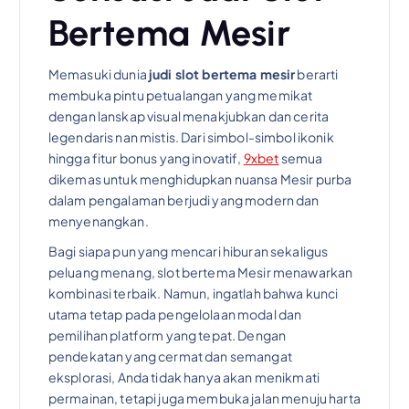
Bertema Mesir
Memasuki dunia
judi slot bertema mesir
berarti
membuka pintu petualangan yang memikat
dengan lanskap visual menakjubkan dan cerita
legendaris nan mistis. Dari simbol-simbol ikonik
hingga fitur bonus yang inovatif,
9xbet
semua
dikemas untuk menghidupkan nuansa Mesir purba
dalam pengalaman berjudi yang modern dan
menyenangkan.
Bagi siapa pun yang mencari hiburan sekaligus
peluang menang, slot bertema Mesir menawarkan
kombinasi terbaik. Namun, ingatlah bahwa kunci
utama tetap pada pengelolaan modal dan
pemilihan platform yang tepat. Dengan
pendekatan yang cermat dan semangat
eksplorasi, Anda tidak hanya akan menikmati
permainan, tetapi juga membuka jalan menuju harta