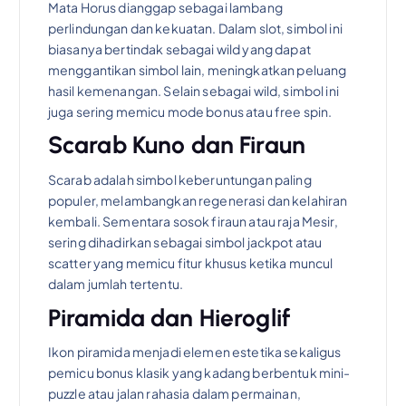
Mata Horus dianggap sebagai lambang
perlindungan dan kekuatan. Dalam slot, simbol ini
biasanya bertindak sebagai wild yang dapat
menggantikan simbol lain, meningkatkan peluang
hasil kemenangan. Selain sebagai wild, simbol ini
juga sering memicu mode bonus atau free spin.
Scarab Kuno dan Firaun
Scarab adalah simbol keberuntungan paling
populer, melambangkan regenerasi dan kelahiran
kembali. Sementara sosok firaun atau raja Mesir,
sering dihadirkan sebagai simbol jackpot atau
scatter yang memicu fitur khusus ketika muncul
dalam jumlah tertentu.
Piramida dan Hieroglif
Ikon piramida menjadi elemen estetika sekaligus
pemicu bonus klasik yang kadang berbentuk mini-
puzzle atau jalan rahasia dalam permainan,