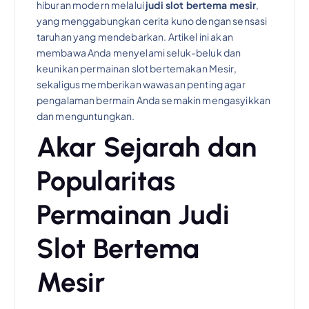
hiburan modern melalui
judi slot bertema mesir
,
yang menggabungkan cerita kuno dengan sensasi
taruhan yang mendebarkan. Artikel ini akan
membawa Anda menyelami seluk-beluk dan
keunikan permainan slot bertemakan Mesir,
sekaligus memberikan wawasan penting agar
pengalaman bermain Anda semakin mengasyikkan
dan menguntungkan.
Akar Sejarah dan
Popularitas
Permainan Judi
Slot Bertema
Mesir