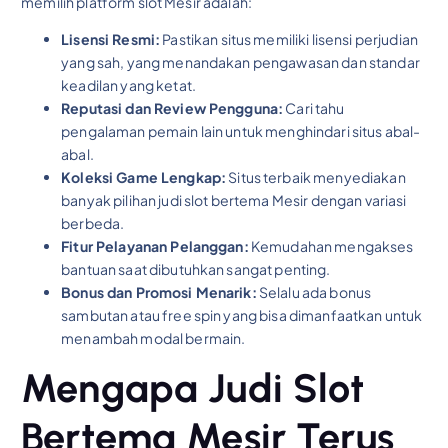
memilih platform slot Mesir adalah:
Lisensi Resmi:
Pastikan situs memiliki lisensi perjudian
yang sah, yang menandakan pengawasan dan standar
keadilan yang ketat.
Reputasi dan Review Pengguna:
Cari tahu
pengalaman pemain lain untuk menghindari situs abal-
abal.
Koleksi Game Lengkap:
Situs terbaik menyediakan
banyak pilihan judi slot bertema Mesir dengan variasi
berbeda.
Fitur Pelayanan Pelanggan:
Kemudahan mengakses
bantuan saat dibutuhkan sangat penting.
Bonus dan Promosi Menarik:
Selalu ada bonus
sambutan atau free spin yang bisa dimanfaatkan untuk
menambah modal bermain.
Mengapa Judi Slot
Bertema Mesir Terus