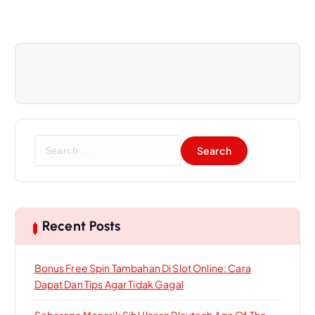
v
i
g
a
S
e
t
a
r
i
c
h
Recent Posts
o
f
o
n
Bonus Free Spin Tambahan Di Slot Online: Cara
r
Dapat Dan Tips Agar Tidak Gagal
: