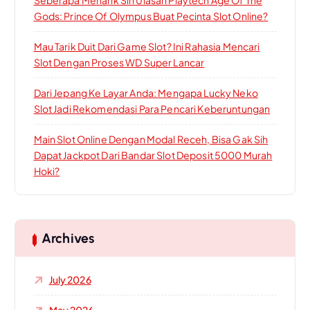
Seberapa Menarik Sih Ulasan Playtech Age Of The
Gods: Prince Of Olympus Buat Pecinta Slot Online?
Mau Tarik Duit Dari Game Slot? Ini Rahasia Mencari
Slot Dengan Proses WD Super Lancar
Dari Jepang Ke Layar Anda: Mengapa Lucky Neko
Slot Jadi Rekomendasi Para Pencari Keberuntungan
Main Slot Online Dengan Modal Receh, Bisa Gak Sih
Dapat Jackpot Dari Bandar Slot Deposit 5000 Murah
Hoki?
Archives
July 2026
May 2026