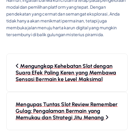
modal dan pemilihan platform yang tepat. Dengan
pendekatan yang cermat dan semangat eksplorasi, Anda
tidak hanya akan menikmati permainan, tetapi juga
membuka jalan menuju harta karun digital yang mungkin
tersembunyi di balik gulungan misterius piramida.
P
Mengungkap Kehebatan Slot dengan
o
Suara Efek Paling Keren yang Membawa
Sensasi Bermain ke Level Maksimal
s
t
Mengupas Tuntas Slot Review Remember
Gulag: Pengalaman Bermain yang
n
Memukau dan Strategi Jitu Menang
a