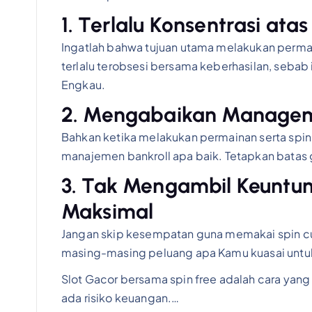
1. Terlalu Konsentrasi at
Ingatlah bahwa tujuan utama melakukan perm
terlalu terobsesi bersama keberhasilan, seba
Engkau.
2. Mengabaikan Managem
Bahkan ketika melakukan permainan serta sp
manajemen bankroll apa baik. Tetapkan batas g
3. Tak Mengambil Keuntu
Maksimal
Jangan skip kesempatan guna memakai spin 
masing-masing peluang apa Kamu kuasai untu
Slot Gacor bersama spin free adalah cara yang 
ada risiko keuangan.…