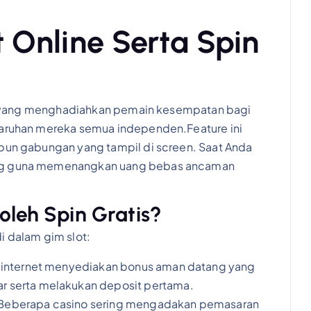
 Online Serta Spin
slot yang menghadiahkan pemain kesempatan bagi
rtaruhan mereka semua independen.Feature ini
upun gabungan yang tampil di screen. Saat Anda
uang guna memenangkan uang bebas ancaman
eh Spin Gratis?
i dalam gim slot:
di internet menyediakan bonus aman datang yang
r serta melakukan deposit pertama.
: Beberapa casino sering mengadakan pemasaran