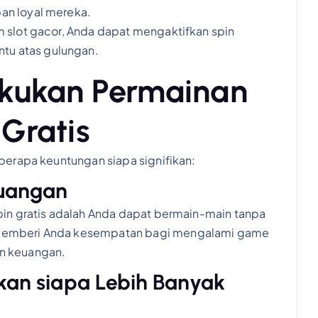
pan loyal mereka.
im slot gacor, Anda dapat mengaktifkan spin
tu atas gulungan.
kukan Permainan
Gratis
berapa keuntungan siapa signifikan:
euangan
in gratis adalah Anda dapat bermain-main tanpa
memberi Anda kesempatan bagi mengalami game
n keuangan.
an siapa Lebih Banyak