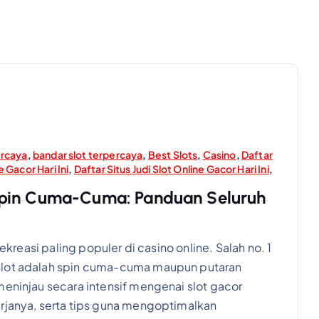
ercaya
,
bandar slot terpercaya
,
Best Slots
,
Casino
,
Daftar
e Gacor Hari Ini
,
Daftar Situs Judi Slot Online Gacor Hari Ini
,
Spin Cuma-Cuma: Panduan Seluruh
rekreasi paling populer di casino online. Salah no. 1
 slot adalah spin cuma-cuma maupun putaran
meninjau secara intensif mengenai slot gacor
erjanya, serta tips guna mengoptimalkan