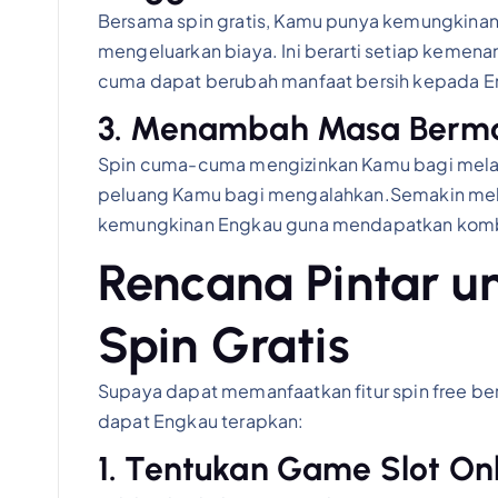
Bersama spin gratis, Kamu punya kemungkina
mengeluarkan biaya. Ini berarti setiap keme
cuma dapat berubah manfaat bersih kepada E
3. Menambah Masa Berm
Spin cuma-cuma mengizinkan Kamu bagi melak
peluang Kamu bagi mengalahkan.Semakin mel
kemungkinan Engkau guna mendapatkan kombi
Rencana Pintar 
Spin Gratis
Supaya dapat memanfaatkan fitur spin free ber
dapat Engkau terapkan:
1. Tentukan Game Slot On