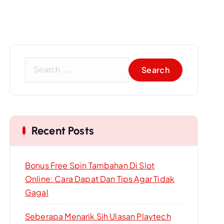
S
e
a
r
c
Recent Posts
h
f
o
Bonus Free Spin Tambahan Di Slot
r
Online: Cara Dapat Dan Tips Agar Tidak
:
Gagal
Seberapa Menarik Sih Ulasan Playtech