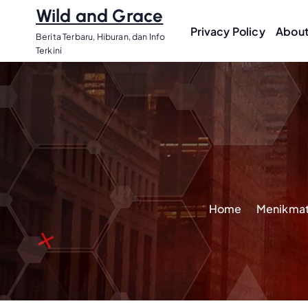
S
Wild and Grace
k
Privacy Policy
About
Berita Terbaru, Hiburan, dan Info
i
Terkini
p
t
o
c
o
n
t
e
Home
Menikmat
n
t