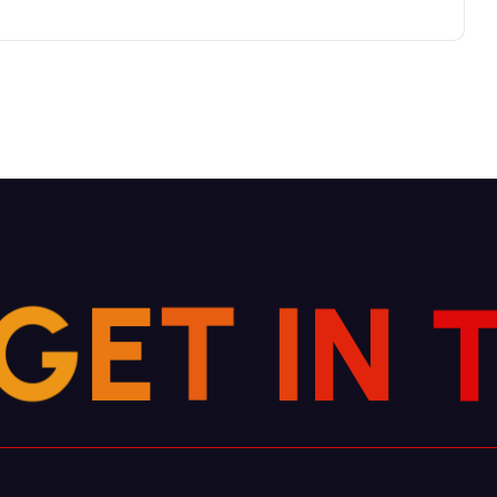
G
E
T
I
N