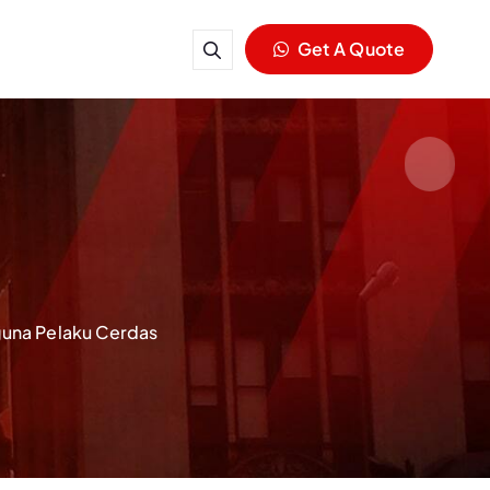
Get A Quote
guna Pelaku Cerdas