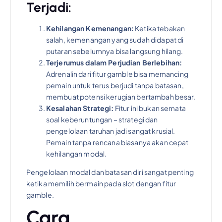
Terjadi:
Kehilangan Kemenangan:
Ketika tebakan
salah, kemenangan yang sudah didapat di
putaran sebelumnya bisa langsung hilang.
Terjerumus dalam Perjudian Berlebihan:
Adrenalin dari fitur gamble bisa memancing
pemain untuk terus berjudi tanpa batasan,
membuat potensi kerugian bertambah besar.
Kesalahan Strategi:
Fitur ini bukan semata
soal keberuntungan – strategi dan
pengelolaan taruhan jadi sangat krusial.
Pemain tanpa rencana biasanya akan cepat
kehilangan modal.
Pengelolaan modal dan batasan diri sangat penting
ketika memilih bermain pada slot dengan fitur
gamble.
Cara