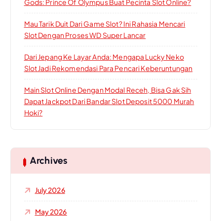
Gods: Prince Of Olympus Buat Pecinta Slot Online?
Mau Tarik Duit Dari Game Slot? Ini Rahasia Mencari
Slot Dengan Proses WD Super Lancar
Dari Jepang Ke Layar Anda: Mengapa Lucky Neko
Slot Jadi Rekomendasi Para Pencari Keberuntungan
Main Slot Online Dengan Modal Receh, Bisa Gak Sih
Dapat Jackpot Dari Bandar Slot Deposit 5000 Murah
Hoki?
Archives
July 2026
May 2026