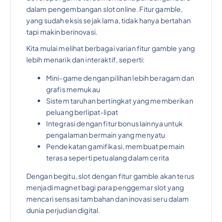
dalam pengembangan slot online. Fitur gamble,
yang sudah eksis sejak lama, tidak hanya bertahan
tapi makin berinovasi.
Kita mulai melihat berbagai varian fitur gamble yang
lebih menarik dan interaktif, seperti:
Mini-game dengan pilihan lebih beragam dan
grafis memukau
Sistem taruhan bertingkat yang memberikan
peluang berlipat-lipat
Integrasi dengan fitur bonus lainnya untuk
pengalaman bermain yang menyatu
Pendekatan gamifikasi, membuat pemain
terasa seperti petualang dalam cerita
Dengan begitu, slot dengan fitur gamble akan terus
menjadi magnet bagi para penggemar slot yang
mencari sensasi tambahan dan inovasi seru dalam
dunia perjudian digital.