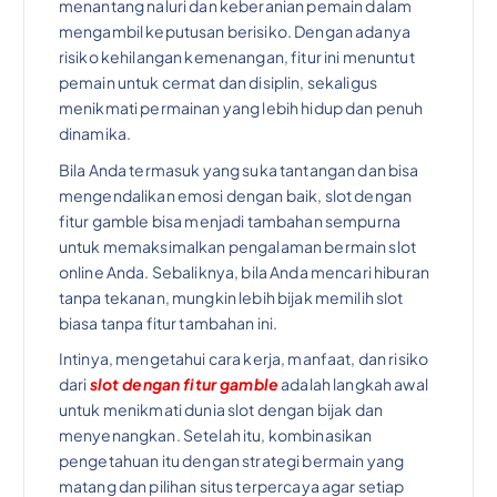
menantang naluri dan keberanian pemain dalam
mengambil keputusan berisiko. Dengan adanya
risiko kehilangan kemenangan, fitur ini menuntut
pemain untuk cermat dan disiplin, sekaligus
menikmati permainan yang lebih hidup dan penuh
dinamika.
Bila Anda termasuk yang suka tantangan dan bisa
mengendalikan emosi dengan baik, slot dengan
fitur gamble bisa menjadi tambahan sempurna
untuk memaksimalkan pengalaman bermain slot
online Anda. Sebaliknya, bila Anda mencari hiburan
tanpa tekanan, mungkin lebih bijak memilih slot
biasa tanpa fitur tambahan ini.
Intinya, mengetahui cara kerja, manfaat, dan risiko
dari
slot dengan fitur gamble
adalah langkah awal
untuk menikmati dunia slot dengan bijak dan
menyenangkan. Setelah itu, kombinasikan
pengetahuan itu dengan strategi bermain yang
matang dan pilihan situs terpercaya agar setiap