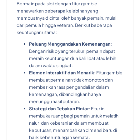
Bermain pada slot dengan fitur gamble
menawarkan beberapa kelebihan yang
membuatnya dicintai oleh banyak pemain, mulai
dari pemula hingga veteran. Berikut beberapa
keuntungan utama:
Peluang Menggandakan Kemenangan:
Dengan risiko yang terukur, pemain dapat
meraih keuntungan dua kali lipat atau lebih
dalam waktu singkat.
Elemen Interaktif dan Menarik:
Fitur gamble
membuat permainan tidak monoton dan
memberikan rasa pengendalian dalam
kemenangan, dibandingkan hanya
menunggu hasil putaran.
Strategi dan Tebakan Pintar:
Fitur ini
membuka ruang bagi pemain untuk melatih
naluri dan keberanian dalam membuat
keputusan, menambahkan dimensi baru di
balik keberuntungan semata.