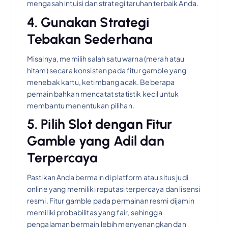
mengasah intuisi dan strategi taruhan terbaik Anda.
4. Gunakan Strategi
Tebakan Sederhana
Misalnya, memilih salah satu warna (merah atau
hitam) secara konsisten pada fitur gamble yang
menebak kartu, ketimbang acak. Beberapa
pemain bahkan mencatat statistik kecil untuk
membantu menentukan pilihan.
5. Pilih Slot dengan Fitur
Gamble yang Adil dan
Terpercaya
Pastikan Anda bermain di platform atau situs judi
online yang memiliki reputasi terpercaya dan lisensi
resmi. Fitur gamble pada permainan resmi dijamin
memiliki probabilitas yang fair, sehingga
pengalaman bermain lebih menyenangkan dan