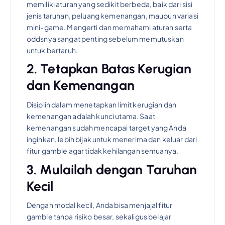
memiliki aturan yang sedikit berbeda, baik dari sisi
jenis taruhan, peluang kemenangan, maupun variasi
mini-game. Mengerti dan memahami aturan serta
oddsnya sangat penting sebelum memutuskan
untuk bertaruh.
2. Tetapkan Batas Kerugian
dan Kemenangan
Disiplin dalam menetapkan limit kerugian dan
kemenangan adalah kunci utama. Saat
kemenangan sudah mencapai target yang Anda
inginkan, lebih bijak untuk menerima dan keluar dari
fitur gamble agar tidak kehilangan semuanya.
3. Mulailah dengan Taruhan
Kecil
Dengan modal kecil, Anda bisa menjajal fitur
gamble tanpa risiko besar, sekaligus belajar