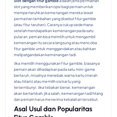
Slot dengan fitur gamble
adalah jenis permainan
slot yang memberikan opsi bagi pemain untuk
mempertaruhkan kemenangan mereka lewat
permainan tambahan yang disebut fitur gamble
(atau fitur taruhan). Caranya cukup sederhana:
setelah mendapatkan kemenangan pada satu
putaran, pemain bisa memilih untuk mengambil
kemenangan itu secara langsung atau mencoba
fitur gamble untuk menggandakan atau bahkan
melipatgandakan kemenangan tadi.
Jika memilih menggunakan fitur gamble, biasanya
pemain akan dihadapkan pada satu mini-game
bertaruh, misalnya menebak warna kartu (merah
atau hitam) atau memilih sisi kartu yang
tersembunyi. Jika tebakan benar, kemenangan
akan bertambah; jika salah, kemenangan tadi hilang
dan pemain harus menerima kekalahan tersebut.
Asal Usul dan Popularitas