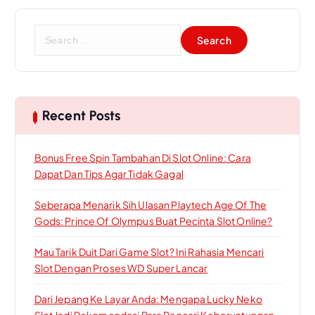
S
e
a
r
c
h
Recent Posts
f
o
Bonus Free Spin Tambahan Di Slot Online: Cara
r
Dapat Dan Tips Agar Tidak Gagal
:
Seberapa Menarik Sih Ulasan Playtech Age Of The
Gods: Prince Of Olympus Buat Pecinta Slot Online?
Mau Tarik Duit Dari Game Slot? Ini Rahasia Mencari
Slot Dengan Proses WD Super Lancar
Dari Jepang Ke Layar Anda: Mengapa Lucky Neko
Slot Jadi Rekomendasi Para Pencari Keberuntungan