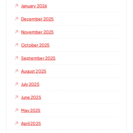
January 2026
December 2025
November 2025
October 2025
September 2025
August 2025
July 2025
June 2025
May 2025
April 2025