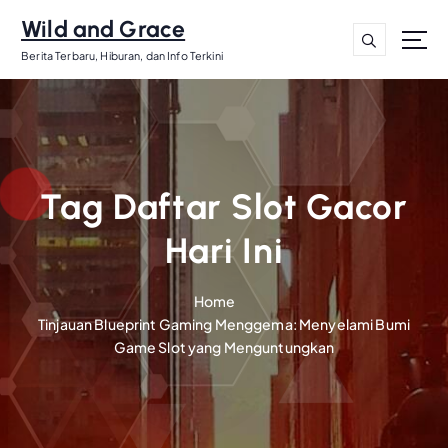
S
Wild and Grace
k
i
Berita Terbaru, Hiburan, dan Info Terkini
p
t
o
c
o
n
Tag Daftar Slot Gacor
t
Hari Ini
e
n
t
Home
Tinjauan Blueprint Gaming Menggema: Menyelami Bumi
Game Slot yang Menguntungkan