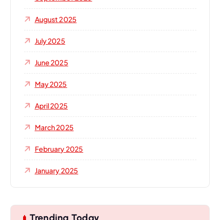
August 2025
July 2025
June 2025
May 2025
April 2025
March 2025
February 2025
January 2025
Trending Today