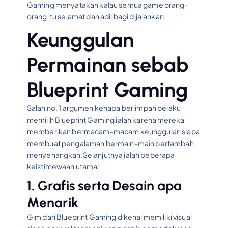
Gaming menyatakan kalau semua game orang-
orang itu selamat dan adil bagi dijalankan.
Keunggulan
Permainan sebab
Blueprint Gaming
Salah no. 1 argumen kenapa berlimpah pelaku
memilih Blueprint Gaming ialah karena mereka
memberikan bermacam-macam keunggulan siapa
membuat pengalaman bermain-main bertambah
menyenangkan.Selanjutnya ialah beberapa
keistimewaan utama:
1. Grafis serta Desain apa
Menarik
Gim dari Blueprint Gaming dikenal memiliki visual