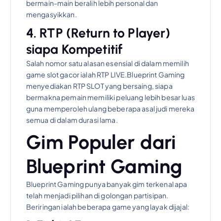
bermain-main beralih lebih personal dan
mengasyikkan.
4. RTP (Return to Player)
siapa Kompetitif
Salah nomor satu alasan esensial di dalam memilih
game slot gacor ialah RTP LIVE.Blueprint Gaming
menyediakan RTP SLOT yang bersaing, siapa
bermakna pemain memiliki peluang lebih besar luas
guna memperoleh ulang beberapa asal judi mereka
semua di dalam durasi lama.
Gim Populer dari
Blueprint Gaming
Blueprint Gaming punya banyak gim terkenal apa
telah menjadi pilihan di golongan partisipan.
Beriringan ialah beberapa game yang layak dijajal: