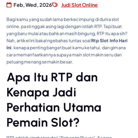
Feb, Wed, 2026
Judi Slot Online
Bagi kamu yang sudah lama berkecimpung di dunia slot
online, pasti nggak asing lagi dengan istilah RTP. Tapi buat
yang baru mulai atau bahkan masih bingung, RTP itu apa sih?
Nah, artikel ini bakal ngebahas tuntas soal
Rtp Slot Info Hari
Ini
, kenapa penting banget buat kamu ketahui, dan gimana
cara memanfaatkannya supaya main slot makin seru dan
peluang menang semakin besar.
Apa Itu RTP dan
Kenapa Jadi
Perhatian Utama
Pemain Slot?
RTP adalah singkatan dari “Return to Player”. Secara