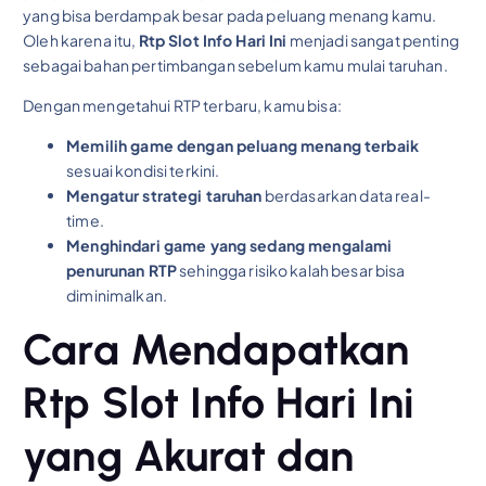
yang bisa berdampak besar pada peluang menang kamu.
Oleh karena itu,
Rtp Slot Info Hari Ini
menjadi sangat penting
sebagai bahan pertimbangan sebelum kamu mulai taruhan.
Dengan mengetahui RTP terbaru, kamu bisa:
Memilih game dengan peluang menang terbaik
sesuai kondisi terkini.
Mengatur strategi taruhan
berdasarkan data real-
time.
Menghindari game yang sedang mengalami
penurunan RTP
sehingga risiko kalah besar bisa
diminimalkan.
Cara Mendapatkan
Rtp Slot Info Hari Ini
yang Akurat dan