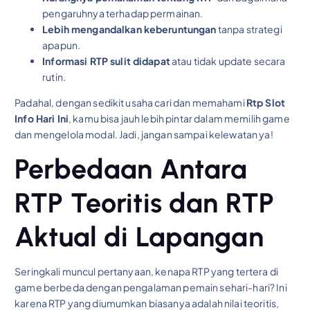
pengaruhnya terhadap permainan.
Lebih mengandalkan keberuntungan
tanpa strategi
apapun.
Informasi RTP sulit didapat
atau tidak update secara
rutin.
Padahal, dengan sedikit usaha cari dan memahami
Rtp Slot
Info Hari Ini
, kamu bisa jauh lebih pintar dalam memilih game
dan mengelola modal. Jadi, jangan sampai kelewatan ya!
Perbedaan Antara
RTP Teoritis dan RTP
Aktual di Lapangan
Seringkali muncul pertanyaan, kenapa RTP yang tertera di
game berbeda dengan pengalaman pemain sehari-hari? Ini
karena RTP yang diumumkan biasanya adalah nilai teoritis,