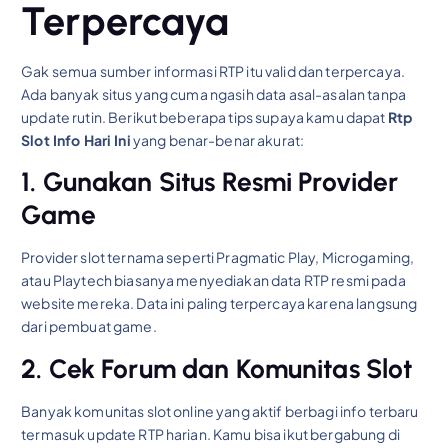
Terpercaya
Gak semua sumber informasi RTP itu valid dan terpercaya.
Ada banyak situs yang cuma ngasih data asal-asalan tanpa
update rutin. Berikut beberapa tips supaya kamu dapat
Rtp
Slot Info Hari Ini
yang benar-benar akurat:
1. Gunakan Situs Resmi Provider
Game
Provider slot ternama seperti Pragmatic Play, Microgaming,
atau Playtech biasanya menyediakan data RTP resmi pada
website mereka. Data ini paling terpercaya karena langsung
dari pembuat game.
2. Cek Forum dan Komunitas Slot
Banyak komunitas slot online yang aktif berbagi info terbaru
termasuk update RTP harian. Kamu bisa ikut bergabung di