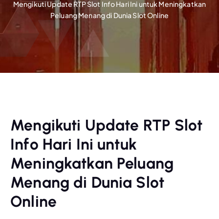
Mengikuti Update RTP Slot Info Hari Ini untuk Meningkatkan
Peluang Menang di Dunia Slot Online
Mengikuti Update RTP Slot
Info Hari Ini untuk
Meningkatkan Peluang
Menang di Dunia Slot
Online