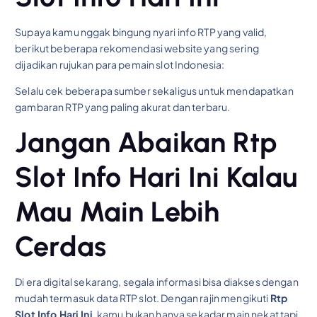
Supaya kamu nggak bingung nyari info RTP yang valid,
berikut beberapa rekomendasi website yang sering
dijadikan rujukan para pemain slot Indonesia:
Selalu cek beberapa sumber sekaligus untuk mendapatkan
gambaran RTP yang paling akurat dan terbaru.
Jangan Abaikan Rtp
Slot Info Hari Ini Kalau
Mau Main Lebih
Cerdas
Di era digital sekarang, segala informasi bisa diakses dengan
mudah termasuk data RTP slot. Dengan rajin mengikuti
Rtp
Slot Info Hari Ini
, kamu bukan hanya sekadar main nekat tapi