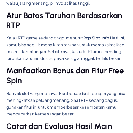
walau jarang menang, pilih volatilitas tinggi.
Atur Batas Taruhan Berdasarkan
RTP
Kalau RTP game sedang tinggi menurut
Rtp Slot Info Hari Ini
,
kamu bisa sedikit menaikkan taruhan untuk memaksimalkan
potensi keuntungan. Sebaliknya, kalau RTP turun, mending
turunkan taruhan dulu supaya kerugian nggak terlalu besar.
Manfaatkan Bonus dan Fitur Free
Spin
Banyak slot yang menawarkan bonus dan free spin yang bisa
meningkatkan peluang menang. Saat RTP sedang bagus,
gunakan fitur ini untuk memperbesar kesempatan kamu
mendapatkan kemenangan besar.
Catat dan Evaluasi Hasil Main