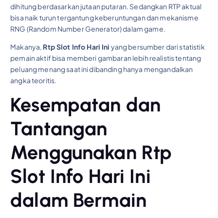
dihitung berdasarkan jutaan putaran. Sedangkan RTP aktual
bisa naik turun tergantung keberuntungan dan mekanisme
RNG (Random Number Generator) dalam game.
Makanya,
Rtp Slot Info Hari Ini
yang bersumber dari statistik
pemain aktif bisa memberi gambaran lebih realistis tentang
peluang menang saat ini dibanding hanya mengandalkan
angka teoritis.
Kesempatan dan
Tantangan
Menggunakan Rtp
Slot Info Hari Ini
dalam Bermain