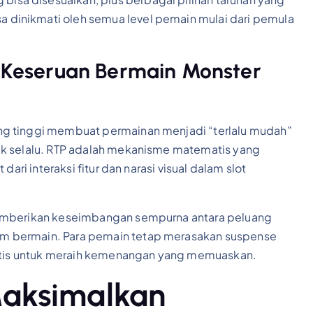
sa dinikmati oleh semua level pemain mulai dari pemula
Keseruan Bermain Monster
ng tinggi membuat permainan menjadi “terlalu mudah”
ak selalu. RTP adalah mekanisme matematis yang
dari interaksi fitur dan narasi visual dalam slot
berikan keseimbangan sempurna antara peluang
m bermain. Para pemain tetap merasakan suspense
listis untuk meraih kemenangan yang memuaskan.
aksimalkan