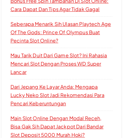
Bonus Free Spin Tambahan Di Slot Online:
r
Cara Dapat Dan Tips Agar Tidak Gagal
:
Seberapa Menarik Sih Ulasan Playtech Age
Of The Gods: Prince Of Olympus Buat
Pecinta Slot Online?
Mau Tarik Duit Dari Game Slot? Ini Rahasia
Mencari Slot Dengan Proses WD Super
Lancar
Dari Jepang Ke Layar Anda: Mengapa
Lucky Neko Slot Jadi Rekomendasi Para
Pencari Keberuntungan
Main Slot Online Dengan Modal Receh,
Bisa Gak Sih Dapat Jackpot Dari Bandar
Slot Deposit 5000 Murah Hoki?