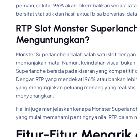
pemain, sekitar 96% akan dikembalikan secara rata-
bersifat statistik dan hasil aktual bisa bervariasi d
RTP Slot Monster Superlanc
Menguntungkan?
Monster Superlanche adalah salah satu slot dengan t
memanjakan mata. Namun, keindahan visual bukan sa
Superlanche berada pada kisaran yang kompetitif d
Dengan RTP yang mendekati 96% atau bahkan lebih,
yang menginginkan peluang menang yang realisti
menyenangkan.
Hal ini juga menjelaskan kenapa Monster Superlanc
yang mulai memahami pentingnya nilai RTP dalam me
Fitur-Fitur Menarik