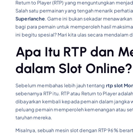
Return to Player (RTP) yang menguntungkan menjad
Salah satu permainan yang tengah menarik perhatia
Superlanche
. Game ini bukan sekadar menawarkan
bagi para pemain untuk memperoleh hasil maksim
ini begitu spesial? Mari kita ulas secara mendalam da
Apa Itu RTP dan M
dalam Slot Online?
Sebelum membahas lebih jauh tentang
rtp slot Mo
sebenarnya RTP itu. RTP atau Return to Player adalah
dibayarkan kembali kepada pemain dalam jangka wa
peluang pemain memperoleh kemenangan atau set
taruhan mereka.
Misalnya, sebuah mesin slot dengan RTP 96% berart