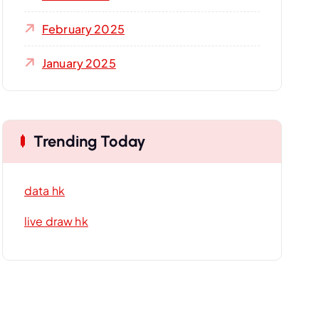
February 2025
January 2025
Trending Today
data hk
live draw hk