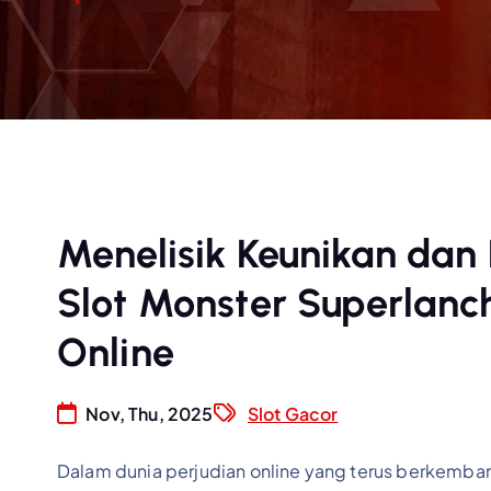
Menelisik Keunikan dan
Slot Monster Superlanc
Online
Nov, Thu, 2025
Slot Gacor
Dalam dunia perjudian online yang terus berkemb