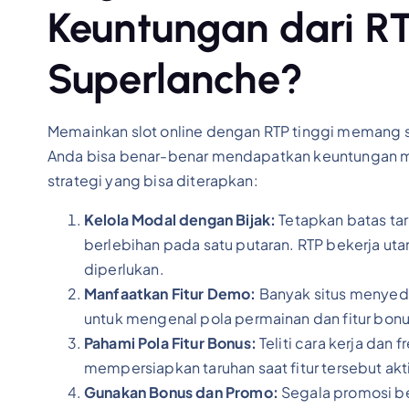
Keuntungan dari RT
Superlanche?
Memainkan slot online dengan RTP tinggi memang 
Anda bisa benar-benar mendapatkan keuntungan ma
strategi yang bisa diterapkan:
Kelola Modal dengan Bijak:
Tetapkan batas tar
berlebihan pada satu putaran. RTP bekerja ut
diperlukan.
Manfaatkan Fitur Demo:
Banyak situs menyed
untuk mengenal pola permainan dan fitur bonu
Pahami Pola Fitur Bonus:
Teliti cara kerja dan
mempersiapkan taruhan saat fitur tersebut akti
Gunakan Bonus dan Promo:
Segala promosi be