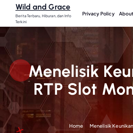
S
Wild and Grace
k
Privacy Policy
About
Berita Terbaru, Hiburan, dan Info
i
Terkini
p
t
o
c
o
Menelisik Ke
n
t
RTP Slot Mo
e
n
t
Home
Menelisik Keunika