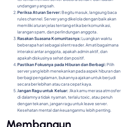
undangan yang sah.
Periksa Aturan Server:
Begitu masuk, langsung baca
rules channel. Server yang dikelola dengan baik akan
memiliki aturan jelas tentang etika berkomunikasi,
larangan spam, dan perlindungan anggota.
Rasakan Suasana Komunitasnya:
Luangkan waktu
beberapa hari sebagai silent reader. Amati bagaimana
interaksi antar anggota, apakah admin aktif, dan
apakah diskusinya sehat dan positif.
Pastikan Fokusnya pada Hiburan dan Berbagi:
Pilih
server yang lebih menekankan pada aspek hiburan dan
berbagi pengalaman, bukannya ajakan untuk berjudi
secara berlebihan atau cara cepat kaya.
Jangan Ragu untuk Keluar:
Jika kamu merasa atmosfer
di dalamnya tidak nyaman, terlalu toxic, atau penuh
dengan tekanan, jangan ragu untuk leave server.
Kesehatan mental dan keuanganmu lebih penting.
Membangun