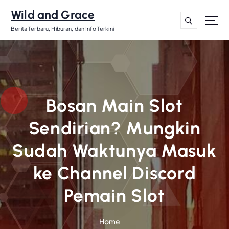
S
Wild and Grace
k
i
Berita Terbaru, Hiburan, dan Info Terkini
p
t
o
c
o
n
Bosan Main Slot
t
Sendirian? Mungkin
e
n
Sudah Waktunya Masuk
t
ke Channel Discord
Pemain Slot
Home