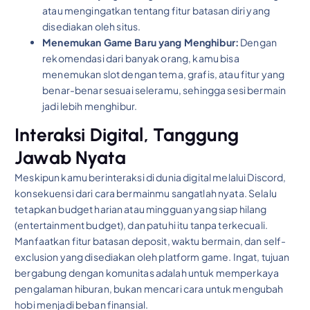
atau mengingatkan tentang fitur batasan diri yang
disediakan oleh situs.
Menemukan Game Baru yang Menghibur:
Dengan
rekomendasi dari banyak orang, kamu bisa
menemukan slot dengan tema, grafis, atau fitur yang
benar-benar sesuai seleramu, sehingga sesi bermain
jadi lebih menghibur.
Interaksi Digital, Tanggung
Jawab Nyata
Meskipun kamu berinteraksi di dunia digital melalui Discord,
konsekuensi dari cara bermainmu sangatlah nyata. Selalu
tetapkan budget harian atau mingguan yang siap hilang
(entertainment budget), dan patuhi itu tanpa terkecuali.
Manfaatkan fitur batasan deposit, waktu bermain, dan self-
exclusion yang disediakan oleh platform game. Ingat, tujuan
bergabung dengan komunitas adalah untuk memperkaya
pengalaman hiburan, bukan mencari cara untuk mengubah
hobi menjadi beban finansial.