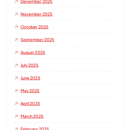
December 2025
November 2025
October 2025
September 2025
August 2025
July 2025
June 2025
May 2025
April 2025
March 2025
February 2025