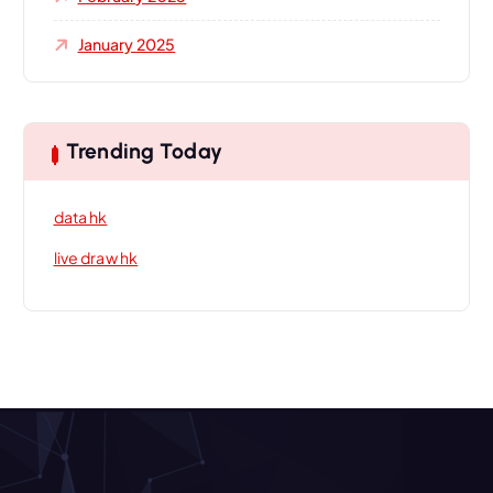
January 2025
Trending Today
data hk
live draw hk