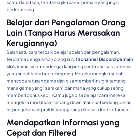
kamu dapatkan, terutama jika kamu pemain yang ingin
berkembang.
Belajar dari Pengalaman Orang
Lain (Tanpa Harus Merasakan
Kerugiannya)
Salah satu cara terbaik belajar adalah dari pengalaman,
terutama pengalaman orang lain. Di
channel Discord pemain
slot
, kamu bisa mendengar langsung cerita dari para pemain
yang sudah lama berkecimpung. Mereka mungkin sudah
mencoba ratusan game dan bisa memberi insight tentang
mana game yang “serakah” dan mana yang cukup sering
memberi bonus kecil. Kamu juga bisa belajar cara mereka
mengelola modal saat sedang down atau saat sedang panas.
Ini pengetahuan praktis yang jarang dibahas di artikel umum.
Mendapatkan Informasi yang
Cepat dan Filtered