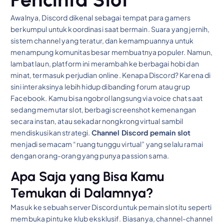
Awalnya, Discord dikenal sebagai tempat para gamers
berkumpul untuk koordinasi saat bermain. Suara yang jernih,
sistem channel yang teratur, dan kemampuannya untuk
menampung komunitas besar membuatnya populer. Namun,
lambat laun, platform ini merambah ke berbagai hobi dan
minat, termasuk perjudian online. Kenapa Discord? Karena di
sini interaksinya lebih hidup dibanding forum atau grup
Facebook. Kamu bisa ngobrol langsung via voice chat saat
sedang memutar slot, berbagi screenshot kemenangan
secara instan, atau sekadar nongkrong virtual sambil
mendiskusikan strategi.
Channel Discord pemain slot
menjadi semacam “ruang tunggu virtual” yang selalu ramai
dengan orang-orang yang punya passion sama.
Apa Saja yang Bisa Kamu
Temukan di Dalamnya?
Masuk ke sebuah server Discord untuk pemain slot itu seperti
membuka pintu ke klub eksklusif. Biasanya, channel-channel