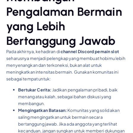
Pengalaman Bermain
yang Lebih
Bertanggung Jawab
Pada akhirnya, kehadiran di
channel Discord pemain slot
seharusnya menjadi pelengkap yang membuat hobimu lebih
menyenangkan dan terkoneksi, bukan alat untuk
meningkatkan intensitas bermain. Gunakan komunitas ini
sebagai tempat untuk:
Bertukar Cerita:
Jadikan pengalaman pribadi, baik
menang atau kalah, sebagai bahan diskusi yang
membangun.
Mengingatkan Batasan:
Komunitas yang solid akan
saling mengingatkan untuk bermain secara
bertanggung jawab. Jika ada anggota yang terlihat
kecanduan, jangan sungkan untuk memberi dukungan