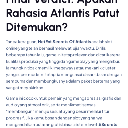
Rahasia Atlantis Patut
Ditemukan?
Tanpa keraguan,
NetEnt Secrets Of Atlantis
adalah slot
online yang telah berhasil melewati ujian waktu. Dirilis
beberapa tahun lalu, game ini tetap relevan dan dicari karena
kualitas produksi yang tinggi dan gameplay yang menghibur.
Ia mungkin tidak memiliki megaways atau mekanik cluster
yang super modern, tetapi ia menguasai dasar-dasar dengan
sempurna dan membungkusnya dalam paket bertema yang
sangat meyakinkan.
Game ini cocok untuk pemain yang mengapresiasi grafis dan
audio yang atmosferik, serta menikmati sensasi
“membangun” menuju sesuatu yang besar melalui fitur
progresif. Jika kamu bosan dengan slot yang hanya
mengandalkan putaran gratis biasa, sistem level di
Secrets