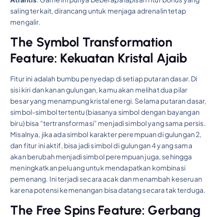
saling terkait, dirancang untuk menjaga adrenalin tetap
mengalir.
The Symbol Transformation
Feature: Kekuatan Kristal Ajaib
Fitur ini adalah bumbu penyedap di setiap putaran dasar. Di
sisi kiri dan kanan gulungan, kamu akan melihat dua pilar
besar yang menampung kristal energi. Selama putaran dasar,
simbol-simbol tertentu (biasanya simbol dengan bayangan
biru) bisa “tertransformasi” menjadi simbol yang sama persis.
Misalnya, jika ada simbol karakter perempuan di gulungan 2,
dan fitur ini aktif, bisa jadi simbol di gulungan 4 yang sama
akan berubah menjadi simbol perempuan juga, sehingga
meningkatkan peluang untuk mendapatkan kombinasi
pemenang. Ini terjadi secara acak dan menambah keseruan
karena potensi kemenangan bisa datang secara tak terduga.
The Free Spins Feature: Gerbang