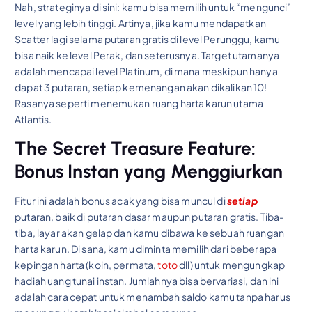
Nah, strateginya di sini: kamu bisa memilih untuk “mengunci”
level yang lebih tinggi. Artinya, jika kamu mendapatkan
Scatter lagi selama putaran gratis di level Perunggu, kamu
bisa naik ke level Perak, dan seterusnya. Target utamanya
adalah mencapai level Platinum, di mana meskipun hanya
dapat 3 putaran, setiap kemenangan akan dikalikan 10!
Rasanya seperti menemukan ruang harta karun utama
Atlantis.
The Secret Treasure Feature:
Bonus Instan yang Menggiurkan
Fitur ini adalah bonus acak yang bisa muncul di
setiap
putaran, baik di putaran dasar maupun putaran gratis. Tiba-
tiba, layar akan gelap dan kamu dibawa ke sebuah ruangan
harta karun. Di sana, kamu diminta memilih dari beberapa
kepingan harta (koin, permata,
toto
dll) untuk mengungkap
hadiah uang tunai instan. Jumlahnya bisa bervariasi, dan ini
adalah cara cepat untuk menambah saldo kamu tanpa harus