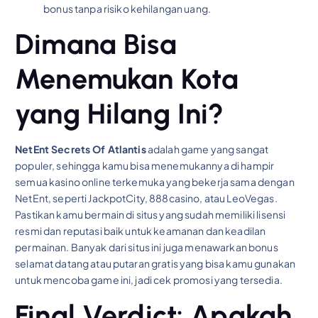
bonus tanpa risiko kehilangan uang.
Dimana Bisa
Menemukan Kota
yang Hilang Ini?
NetEnt Secrets Of Atlantis
adalah game yang sangat
populer, sehingga kamu bisa menemukannya di hampir
semua kasino online terkemuka yang bekerja sama dengan
NetEnt, seperti JackpotCity, 888casino, atau LeoVegas.
Pastikan kamu bermain di situs yang sudah memiliki lisensi
resmi dan reputasi baik untuk keamanan dan keadilan
permainan. Banyak dari situs ini juga menawarkan bonus
selamat datang atau putaran gratis yang bisa kamu gunakan
untuk mencoba game ini, jadi cek promosi yang tersedia.
Final Verdict: Apakah