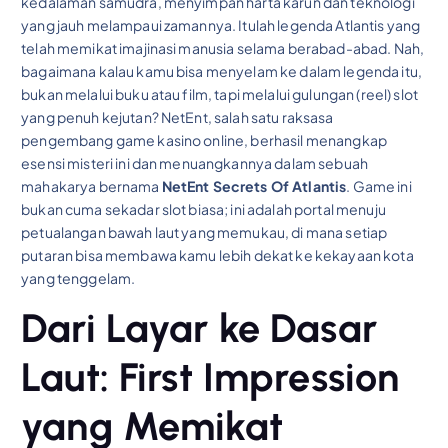
kedalaman samudra, menyimpan harta karun dan teknologi
yang jauh melampaui zamannya. Itulah legenda Atlantis yang
telah memikat imajinasi manusia selama berabad-abad. Nah,
bagaimana kalau kamu bisa menyelam ke dalam legenda itu,
bukan melalui buku atau film, tapi melalui gulungan (reel) slot
yang penuh kejutan? NetEnt, salah satu raksasa
pengembang game kasino online, berhasil menangkap
esensi misteri ini dan menuangkannya dalam sebuah
mahakarya bernama
NetEnt Secrets Of Atlantis
. Game ini
bukan cuma sekadar slot biasa; ini adalah portal menuju
petualangan bawah laut yang memukau, di mana setiap
putaran bisa membawa kamu lebih dekat ke kekayaan kota
yang tenggelam.
Dari Layar ke Dasar
Laut: First Impression
yang Memikat