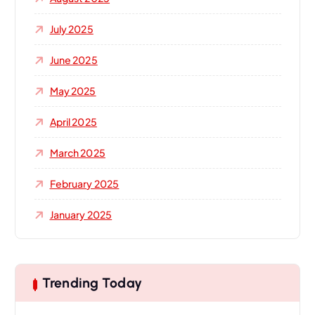
July 2025
June 2025
May 2025
April 2025
March 2025
February 2025
January 2025
Trending Today