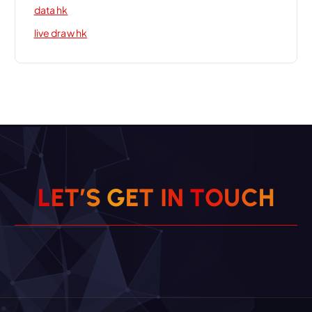
data hk
live draw hk
L
E
T
’
S
G
E
T
I
N
T
O
U
C
H