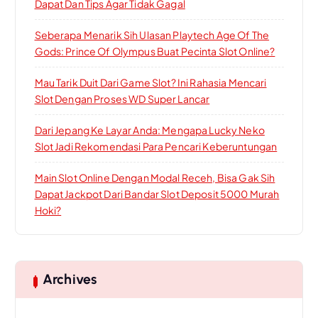
Dapat Dan Tips Agar Tidak Gagal
:
Seberapa Menarik Sih Ulasan Playtech Age Of The
Gods: Prince Of Olympus Buat Pecinta Slot Online?
Mau Tarik Duit Dari Game Slot? Ini Rahasia Mencari
Slot Dengan Proses WD Super Lancar
Dari Jepang Ke Layar Anda: Mengapa Lucky Neko
Slot Jadi Rekomendasi Para Pencari Keberuntungan
Main Slot Online Dengan Modal Receh, Bisa Gak Sih
Dapat Jackpot Dari Bandar Slot Deposit 5000 Murah
Hoki?
Archives